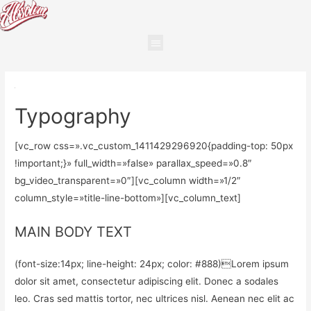
Typography
[vc_row css=».vc_custom_1411429296920{padding-top: 50px
!important;}» full_width=»false» parallax_speed=»0.8″
bg_video_transparent=»0″][vc_column width=»1/2″
column_style=»title-line-bottom»][vc_column_text]
MAIN BODY TEXT
(font-size:14px; line-height: 24px; color: #888)Lorem ipsum
dolor sit amet, consectetur adipiscing elit. Donec a sodales
leo. Cras sed mattis tortor, nec ultrices nisl. Aenean nec elit ac