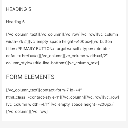
HEADING 5
Heading 6
[/vc_column_text][/vc_column][/vc_row][vc_row][vc_column
width=»1/2″][vc_empty_space height=»100px»][vc_button
title=»PRIMARY BUTTON» target=»_self» type=»btn btn-
default» href=»#»][/vc_column][vc_column width=»1/2″
column_style=»title-line-bottom»][vc_column_text]
FORM ELEMENTS
[/vc_column_text][contact-form-7 id=»4″
html_class=»contact-style-1″][/vc_column][/vc_row][vc_row]
[vc_column width=»1/1″][vc_empty_space height=»200px»]
[/vc_column][/vc_row]